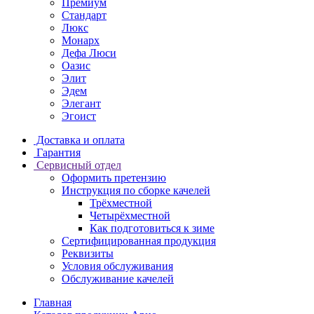
Премиум
Стандарт
Люкс
Монарх
Дефа Люси
Оазис
Элит
Эдем
Элегант
Эгоист
Доставка и оплата
Гарантия
Сервисный отдел
Оформить претензию
Инструкция по сборке качелей
Трёхместной
Четырёхместной
Как подготовиться к зиме
Сертифицированная продукция
Реквизиты
Условия обслуживания
Обслуживание качелей
Главная