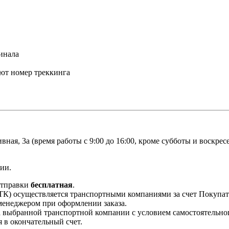
инала
ают номер треккинга
ивная, 3а (время работы с 9:00 до 16:00, кроме субботы и воскре
ии.
отправки
бесплатная
.
 ТК) осуществляется транспортными компаниями за счет Покупат
менеджером при оформлении заказа.
 выбранной транспортной компании с условием самостоятельного
 в окончательный счет.