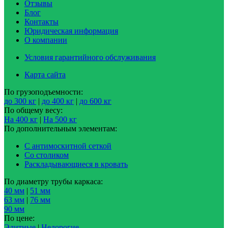
Отзывы
Блог
Контакты
Юридическая информация
О компании
Условия гарантийного обслуживания
Карта сайта
По грузоподъемности:
до 300 кг
|
до 400 кг
|
до 600 кг
По общему весу:
На 400 кг
|
На 500 кг
По дополнительным элементам:
С антимоскитной сеткой
Со столиком
Раскладывающиеся в кровать
По диаметру трубы каркаса:
40 мм
|
51 мм
63 мм
|
76 мм
90 мм
По цене:
Элитные
|
Недорогие