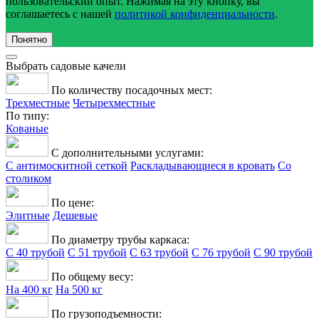
пользовательский опыт. Нажимая на эту кнопку, вы
соглашаетесь с нашей
политикой конфиденциальности
.
Понятно
Выбрать садовые качели
По количеству посадочных мест:
Трехместные
Четырехместные
По типу:
Кованые
С дополнительными услугами:
С антимоскитной сеткой
Раскладывающиеся в кровать
Со
столиком
По цене:
Элитные
Дешевые
По диаметру трубы каркаса:
С 40 трубой
С 51 трубой
С 63 трубой
С 76 трубой
С 90 трубой
По общему весу:
На 400 кг
На 500 кг
По грузоподъемности: