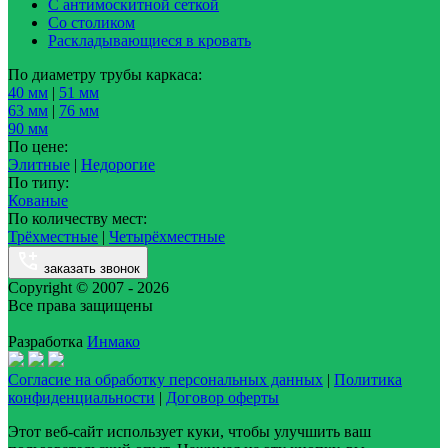
С антимоскитной сеткой
Со столиком
Раскладывающиеся в кровать
По диаметру трубы каркаса:
40 мм
|
51 мм
63 мм
|
76 мм
90 мм
По цене:
Элитные
|
Недорогие
По типу:
Кованые
По количеству мест:
Трёхместные
|
Четырёхместные
заказать звонок
Copyright © 2007 - 2026
Все права защищены
Разработка
Инмако
Согласие на обработку персональных данных
|
Политика
конфиденциальности
|
Договор оферты
Этот веб-сайт использует куки, чтобы улучшить ваш