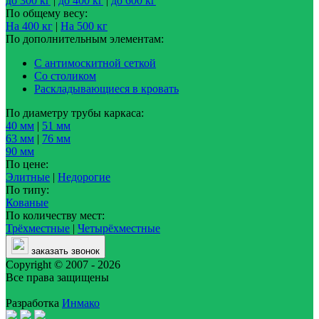
до 300 кг
|
до 400 кг
|
до 600 кг
По общему весу:
На 400 кг
|
На 500 кг
По дополнительным элементам:
С антимоскитной сеткой
Со столиком
Раскладывающиеся в кровать
По диаметру трубы каркаса:
40 мм
|
51 мм
63 мм
|
76 мм
90 мм
По цене:
Элитные
|
Недорогие
По типу:
Кованые
По количеству мест:
Трёхместные
|
Четырёхместные
заказать звонок
Copyright © 2007 - 2026
Все права защищены
Разработка
Инмако