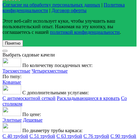
Согласие на обработку персональных данных
|
Политика
конфиденциальности
|
Договор оферты
Этот веб-сайт использует куки, чтобы улучшить ваш
пользовательский опыт. Нажимая на эту кнопку, вы
соглашаетесь с нашей
политикой конфиденциальности
.
Понятно
Выбрать садовые качели
По количеству посадочных мест:
Трехместные
Четырехместные
По типу:
Кованые
С дополнительными услугами:
С антимоскитной сеткой
Раскладывающиеся в кровать
Со
столиком
По цене:
Элитные
Дешевые
По диаметру трубы каркаса:
С 40 трубой
С 51 трубой
С 63 трубой
С 76 трубой
С 90 трубой