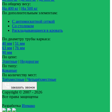
По общему весу:
На 400 кг
|
На 500 кг
По дополнительным элементам:
С антимоскитной сеткой
Со столиком
Раскладывающиеся в кровать
По диаметру трубы каркаса:
40 мм
|
51 мм
63 мм
|
76 мм
90 мм
По цене:
Элитные
|
Недорогие
По типу:
Кованые
По количеству мест:
Трёхместные
|
Четырёхместные
заказать звонок
Copyright © 2007 - 2026
Все права защищены
Разработка
Инмако