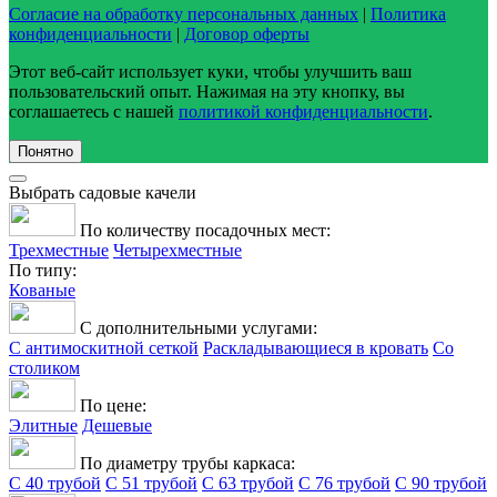
Согласие на обработку персональных данных
|
Политика
конфиденциальности
|
Договор оферты
Этот веб-сайт использует куки, чтобы улучшить ваш
пользовательский опыт. Нажимая на эту кнопку, вы
соглашаетесь с нашей
политикой конфиденциальности
.
Понятно
Выбрать садовые качели
По количеству посадочных мест:
Трехместные
Четырехместные
По типу:
Кованые
С дополнительными услугами:
С антимоскитной сеткой
Раскладывающиеся в кровать
Со
столиком
По цене:
Элитные
Дешевые
По диаметру трубы каркаса:
С 40 трубой
С 51 трубой
С 63 трубой
С 76 трубой
С 90 трубой